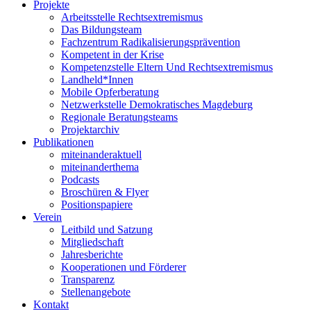
Projekte
Arbeitsstelle Rechtsextremismus
Das Bildungsteam
Fachzentrum Radikalisierungsprävention
Kompetent in der Krise
Kompetenzstelle Eltern Und Rechtsextremismus
Landheld*Innen
Mobile Opferberatung
Netzwerkstelle Demokratisches Magdeburg
Regionale Beratungsteams
Projektarchiv
Publikationen
miteinanderaktuell
miteinanderthema
Podcasts
Broschüren & Flyer
Positionspapiere
Verein
Leitbild und Satzung
Mitgliedschaft
Jahresberichte
Kooperationen und Förderer
Transparenz
Stellenangebote
Kontakt