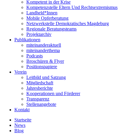
Kompetent in der Krise
Kompetenzstelle Eltern Und Rechtsextremismus
Landheld*Innen
Mobile Opferberatung
Netzwerkstelle Demokratisches Magdeburg
Regionale Beratungsteams
Projektarchiv
Publikationen
miteinanderaktuell
miteinanderthema
Podcasts
Broschüren & Flyer
Positionspapiere
Verein
Leitbild und Satzung
Mitgliedschaft
Jahresberichte
Kooperationen und Förderer
Transparenz
Stellenangebote
Kontakt
Startseite
News
Blog