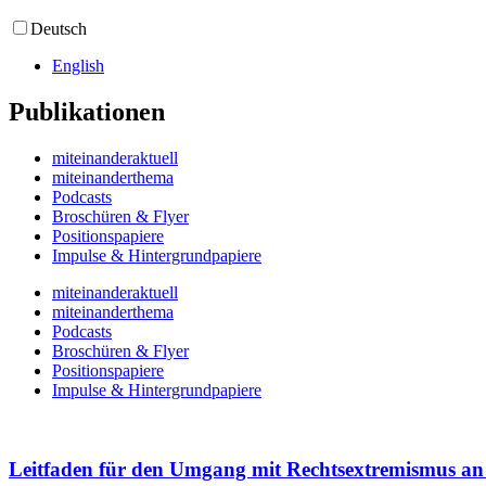
Deutsch
English
Publikationen
miteinanderaktuell
miteinanderthema
Podcasts
Broschüren & Flyer
Positionspapiere
Impulse & Hintergrundpapiere
miteinanderaktuell
miteinanderthema
Podcasts
Broschüren & Flyer
Positionspapiere
Impulse & Hintergrundpapiere
Leitfaden für den Umgang mit Rechtsextremismus a