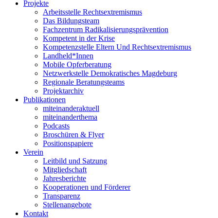
Projekte
Arbeitsstelle Rechtsextremismus
Das Bildungsteam
Fachzentrum Radikalisierungsprävention
Kompetent in der Krise
Kompetenzstelle Eltern Und Rechtsextremismus
Landheld*Innen
Mobile Opferberatung
Netzwerkstelle Demokratisches Magdeburg
Regionale Beratungsteams
Projektarchiv
Publikationen
miteinanderaktuell
miteinanderthema
Podcasts
Broschüren & Flyer
Positionspapiere
Verein
Leitbild und Satzung
Mitgliedschaft
Jahresberichte
Kooperationen und Förderer
Transparenz
Stellenangebote
Kontakt