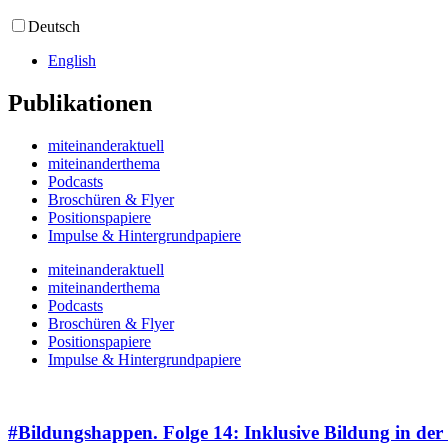
Deutsch
English
Publikationen
miteinanderaktuell
miteinanderthema
Podcasts
Broschüren & Flyer
Positionspapiere
Impulse & Hintergrundpapiere
miteinanderaktuell
miteinanderthema
Podcasts
Broschüren & Flyer
Positionspapiere
Impulse & Hintergrundpapiere
#Bildungshappen. Folge 14: Inklusive Bildung in der