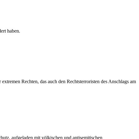
dert haben.
extremen Rechten, das auch den Rechtsterroristen des Anschlags am
tz, aufgeladen mit völkischen und antisemitischen