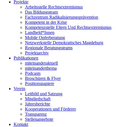
Projekte
Arbeitsstelle Rechtsextremismus
Das Bildungsteam
Fachzentrum Radikalisierungsprävention
Kompetent in der Krise
Kompetenzstelle Eltern Und Rechtsextremismus
Landheld*Innen
Mobile Opferberatung
Netzwerkstelle Demokratisches Magdeburg
Regionale Beratungsteams
Projektarchiv
Publikationen
miteinanderaktuell
miteinanderthema
Podcasts
Broschüren & Flyer
Positionspapiere
Verein
Leitbild und Satzung
Mitgliedschaft
Jahresberichte
Kooperationen und Förderer
Transparenz
Stellenangebote
Kontakt