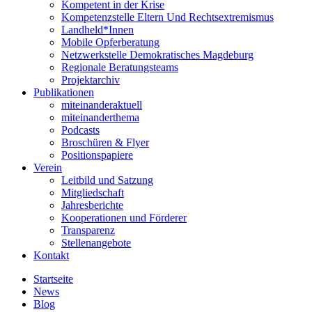
Kompetent in der Krise
Kompetenzstelle Eltern Und Rechtsextremismus
Landheld*Innen
Mobile Opferberatung
Netzwerkstelle Demokratisches Magdeburg
Regionale Beratungsteams
Projektarchiv
Publikationen
miteinanderaktuell
miteinanderthema
Podcasts
Broschüren & Flyer
Positionspapiere
Verein
Leitbild und Satzung
Mitgliedschaft
Jahresberichte
Kooperationen und Förderer
Transparenz
Stellenangebote
Kontakt
Startseite
News
Blog