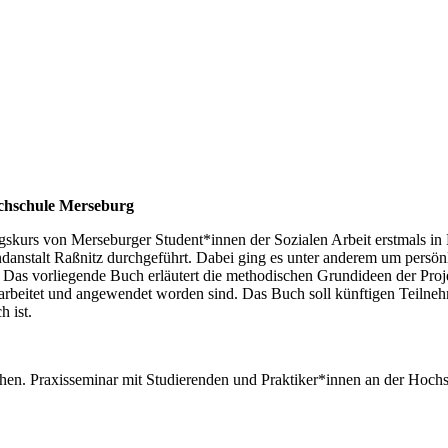
ochschule Merseburg
gskurs von Merseburger Student*innen der Sozialen Arbeit erstmals in 
ndanstalt Raßnitz durchgeführt. Dabei ging es unter anderem um persö
Das vorliegende Buch erläutert die methodischen Grundideen der Projek
erarbeitet und angewendet worden sind. Das Buch soll künftigen Teiln
h ist.
dlichen. Praxisseminar mit Studierenden und Praktiker*innen an der H