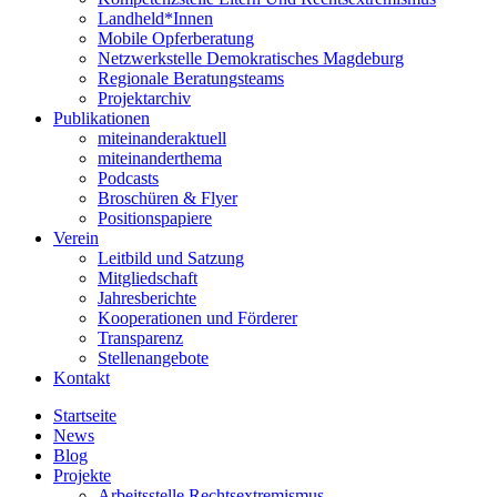
Landheld*Innen
Mobile Opferberatung
Netzwerkstelle Demokratisches Magdeburg
Regionale Beratungsteams
Projektarchiv
Publikationen
miteinanderaktuell
miteinanderthema
Podcasts
Broschüren & Flyer
Positionspapiere
Verein
Leitbild und Satzung
Mitgliedschaft
Jahresberichte
Kooperationen und Förderer
Transparenz
Stellenangebote
Kontakt
Startseite
News
Blog
Projekte
Arbeitsstelle Rechtsextremismus