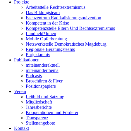
Projekte
Arbeitsstelle Rechtsextremismus
Das Bildungsteam
Fachzentrum Radikalisierungsprävention
Kompetent in der Krise
Kompetenzstelle Eltern Und Rechtsextremismus
Landheld*Innen
Mobile Opferberatung
Netzwerkstelle Demokratisches Magdeburg
Regionale Beratungsteams
Projektarchiv
Publikationen
miteinanderaktuell
miteinanderthema
Podcasts
Broschüren & Flyer
Positionspapiere
Verein
Leitbild und Satzung
Mitgliedschaft
Jahresberichte
Kooperationen und Förderer
Transparenz
Stellenangebote
Kontakt