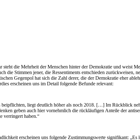
 steht die Mehrheit der Menschen hinter der Demokratie und weist Men
ch die Stimmen jener, die Ressentiments entschieden zurückweisen, neh
chen Gegenpol hat sich die Zahl derer, die der Demokratie eher able
dies erscheinen uns im Detail folgende Befunde relevant:
 beipflichten, liegt deutlich höher als noch 2018. […] Im Rückblick n
nken geben auch hier vornehmlich die rückläufigen Anteile der antise
e verringert haben.“
lichkeit erscheinen uns folgende Zustimmungswerte signifikant: „Es l