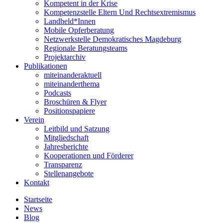
Kompetent in der Krise
Kompetenzstelle Eltern Und Rechtsextremismus
Landheld*Innen
Mobile Opferberatung
Netzwerkstelle Demokratisches Magdeburg
Regionale Beratungsteams
Projektarchiv
Publikationen
miteinanderaktuell
miteinanderthema
Podcasts
Broschüren & Flyer
Positionspapiere
Verein
Leitbild und Satzung
Mitgliedschaft
Jahresberichte
Kooperationen und Förderer
Transparenz
Stellenangebote
Kontakt
Startseite
News
Blog