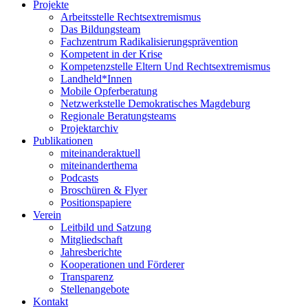
Projekte
Arbeitsstelle Rechtsextremismus
Das Bildungsteam
Fachzentrum Radikalisierungsprävention
Kompetent in der Krise
Kompetenzstelle Eltern Und Rechtsextremismus
Landheld*Innen
Mobile Opferberatung
Netzwerkstelle Demokratisches Magdeburg
Regionale Beratungsteams
Projektarchiv
Publikationen
miteinanderaktuell
miteinanderthema
Podcasts
Broschüren & Flyer
Positionspapiere
Verein
Leitbild und Satzung
Mitgliedschaft
Jahresberichte
Kooperationen und Förderer
Transparenz
Stellenangebote
Kontakt