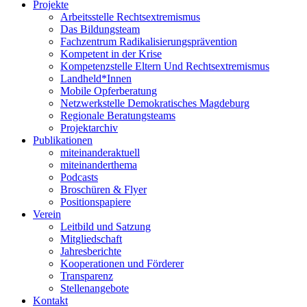
Projekte
Arbeitsstelle Rechtsextremismus
Das Bildungsteam
Fachzentrum Radikalisierungsprävention
Kompetent in der Krise
Kompetenzstelle Eltern Und Rechtsextremismus
Landheld*Innen
Mobile Opferberatung
Netzwerkstelle Demokratisches Magdeburg
Regionale Beratungsteams
Projektarchiv
Publikationen
miteinanderaktuell
miteinanderthema
Podcasts
Broschüren & Flyer
Positionspapiere
Verein
Leitbild und Satzung
Mitgliedschaft
Jahresberichte
Kooperationen und Förderer
Transparenz
Stellenangebote
Kontakt