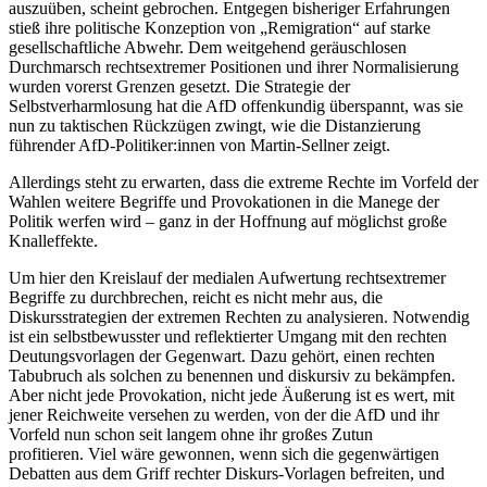
auszuüben, scheint gebrochen. Entgegen bisheriger Erfahrungen
stieß ihre politische Konzeption von „Remigration“ auf starke
gesellschaftliche Abwehr. Dem weitgehend geräuschlosen
Durchmarsch rechtsextremer Positionen und ihrer Normalisierung
wurden vorerst Grenzen gesetzt. Die Strategie der
Selbstverharmlosung hat die AfD offenkundig überspannt, was sie
nun zu taktischen Rückzügen zwingt, wie die Distanzierung
führender AfD-Politiker:innen von Martin-Sellner zeigt.
Allerdings steht zu erwarten, dass die extreme Rechte im Vorfeld der
Wahlen weitere Begriffe und Provokationen in die Manege der
Politik werfen wird – ganz in der Hoffnung auf möglichst große
Knalleffekte.
Um hier den Kreislauf der medialen Aufwertung rechtsextremer
Begriffe zu durchbrechen, reicht es nicht mehr aus, die
Diskursstrategien der extremen Rechten zu analysieren. Notwendig
ist ein selbstbewusster und reflektierter Umgang mit den rechten
Deutungsvorlagen der Gegenwart. Dazu gehört, einen rechten
Tabubruch als solchen zu benennen und diskursiv zu bekämpfen.
Aber nicht jede Provokation, nicht jede Äußerung ist es wert, mit
jener Reichweite versehen zu werden, von der die AfD und ihr
Vorfeld nun schon seit langem ohne ihr großes Zutun
profitieren. Viel wäre gewonnen, wenn sich die gegenwärtigen
Debatten aus dem Griff rechter Diskurs-Vorlagen befreiten, und