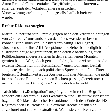
Autor Renaud Camus entfaltete Begriff stieg binnen kurzem zu
einer der zentralen Vokabeln einer rassistischen
Verschwörungserzählung auf, die gesellschaftlich breit ventiliert
wurde.
Rechte Diskursstrategien
Martin Sellner und sein Umfeld gingen nach den Veröffentlichungen
von „Correctiv“ umstandslos zu dem über, was sie am besten
können: zur diskursiven Selbstverharmlosung. Der Begriff,
säuselten sie und ihre AfD-Adept:innen, beziehe sich „lediglich“ auf
ausreisepflichtige Migrant:innen, nach deren Abschiebung auch
Politiker:innen anderer Parteien in den vergangenen Monaten
gerufen hatten. Wer jedoch genau hinhörte, konnte wissen, dass die
extreme Rechte sich mit „Remigration“ einen Container-Begriff
aneignete, den sie – je nach politischem Sprechraum – füllt. Einer
breiteren Öffentlichkeit ist die Ausweisung aller Menschen, die nicht
ins rassifizierte Bild der extremen Rechten passen, (derzeit noch)
nicht vermittelbar. Der eigenen Szene jedoch sehr wohl.
Tatsächlich ist „Remigration“ ursprünglich kein rechter Begriff,
sondern ein Fachterminus der Geschichts- und Literaturwissenschaft
bzgl. der Rückkehr deutscher Exilant:innen nach dem Ende des NS-
Regimes nach Deutschland. Die extreme Rechte hat ihn sich
angeeignet und neu kontextualisiert: Wenn sie von „Remigration“