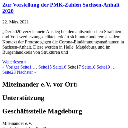
Zur Vorstellung der PMK-Zahlen Sachsen-Anhalt
2020
22. März 2021
„Der 2020 verzeichnete Anstieg bei den antisemitischen Straftaten
und Volksverhetzungsdelikten erklärt sich unter anderem aus dem
Kontext der Proteste gegen die Corona-Eindämmungsmaßnamen in
Sachsen-Anhalt. Diese werden in Halle, Magdeburg und im
Burgenlandkreis von Strukturen und
Weiterlesen »
« Voriger
Seite
1
…
Seite
15
Seite
16
Seite
17
Seite
18
Seite
19
…
Seite
28
Nächster »
Miteinander e.V. vor Ort:
Unterstützung
Geschäftsstelle Magdeburg
Miteinander e.V.