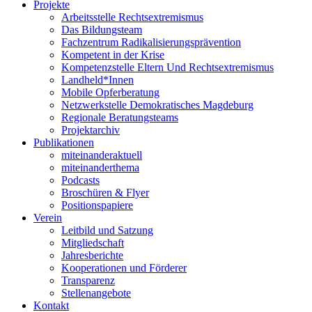
Projekte
Arbeitsstelle Rechtsextremismus
Das Bildungsteam
Fachzentrum Radikalisierungsprävention
Kompetent in der Krise
Kompetenzstelle Eltern Und Rechtsextremismus
Landheld*Innen
Mobile Opferberatung
Netzwerkstelle Demokratisches Magdeburg
Regionale Beratungsteams
Projektarchiv
Publikationen
miteinanderaktuell
miteinanderthema
Podcasts
Broschüren & Flyer
Positionspapiere
Verein
Leitbild und Satzung
Mitgliedschaft
Jahresberichte
Kooperationen und Förderer
Transparenz
Stellenangebote
Kontakt