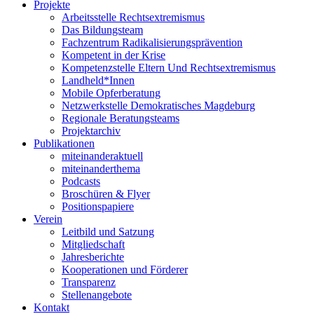
Projekte
Arbeitsstelle Rechtsextremismus
Das Bildungsteam
Fachzentrum Radikalisierungsprävention
Kompetent in der Krise
Kompetenzstelle Eltern Und Rechtsextremismus
Landheld*Innen
Mobile Opferberatung
Netzwerkstelle Demokratisches Magdeburg
Regionale Beratungsteams
Projektarchiv
Publikationen
miteinanderaktuell
miteinanderthema
Podcasts
Broschüren & Flyer
Positionspapiere
Verein
Leitbild und Satzung
Mitgliedschaft
Jahresberichte
Kooperationen und Förderer
Transparenz
Stellenangebote
Kontakt