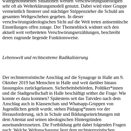
wahrgenommenen Situationen werden Verschwörungsideologien
sehr oft als Welterklärungsmodell genutzt. Dabei wird einer Gruppe
vermeintlich finsterer und mächtiger Strippenzieher die Schuld am
gesamten Weltgeschehen gegeben. In dieser
verschwörungsideologischen Sicht auf die Welt treten antisemitische
Einstellungen offen zutage. Der Themenblock widmet sich den
aktuell weit verbreiteten Verschwörungserzählungen, beschreibt
deren zugrunde liegende Funktionsweise.
Lebenswelt und rechtsextreme Radikalisierung
Der rechtsterroristische Anschlag auf die Synagoge in Halle am 9.
Oktober 2019 hat Menschen in Halle und weit darüber hinaus
fassungslos zurückgelassen. Sicherheitsbehörden, Politiker*innen
und die Stadtgesellschaft in Halle beschäftigt seither die Frage: Wie
konnte es dazu kommen? Spätestens seit das Tatvideo nach dem
Anschlag auch in Klassenchats und Whatsapp-Gruppen von
Jugendlichen geteilt wurde, stehen Pädagog*innen vor der
Herausforderung, sich in Schule und Bildungseinrichtungen mit
dem Attentat und seinen ideologischen Hintergründen
auseinanderzusetzen. Die Fortbildung geht dabei folgenden Fragen
nach: Welche Weltanschauung liegt dem rechtsterroristischen