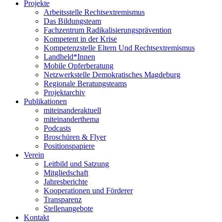
Projekte
Arbeitsstelle Rechtsextremismus
Das Bildungsteam
Fachzentrum Radikalisierungsprävention
Kompetent in der Krise
Kompetenzstelle Eltern Und Rechtsextremismus
Landheld*Innen
Mobile Opferberatung
Netzwerkstelle Demokratisches Magdeburg
Regionale Beratungsteams
Projektarchiv
Publikationen
miteinanderaktuell
miteinanderthema
Podcasts
Broschüren & Flyer
Positionspapiere
Verein
Leitbild und Satzung
Mitgliedschaft
Jahresberichte
Kooperationen und Förderer
Transparenz
Stellenangebote
Kontakt