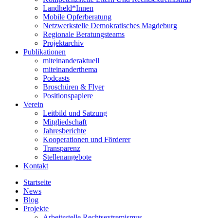
Landheld*Innen
Mobile Opferberatung
Netzwerkstelle Demokratisches Magdeburg
Regionale Beratungsteams
Projektarchiv
Publikationen
miteinanderaktuell
miteinanderthema
Podcasts
Broschüren & Flyer
Positionspapiere
Verein
Leitbild und Satzung
Mitgliedschaft
Jahresberichte
Kooperationen und Förderer
Transparenz
Stellenangebote
Kontakt
Startseite
News
Blog
Projekte
Arbeitsstelle Rechtsextremismus