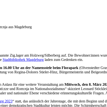
enannte Zig.lager am Holzweg/Silberberg auf. Die Bewohner:innen wur
ie
Stadtbibliothek Magdeburg
laden zum Gedenken ein.
m 16.00 Uhr an der Namensstele beim Florapark
(Olvenstedter Gra
tretung von Regina-Dolores Stieler-Hinz, Bürgermeisterin und Beigeordn
m Anlass für eine weitere Veranstaltung am
Mittwoch, den 8. März 202
:zze und Rom:nja im Nationalsozialismus“ skizziert Leonard Stöcklei
naler und nationaler Ebene verschiedene erinnerungskulturelle Fragen. A
urg 2023
“ statt, das anlässlich der Jahrestage, die mit dem Beginn und 
l einer demokratischen Stadtkultur leisten möchte. Die Schirmherrscha