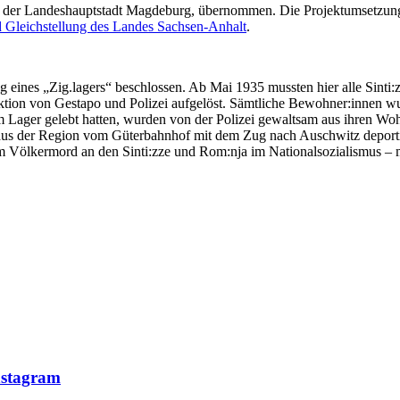
t der Landeshauptstadt Magdeburg, übernommen. Die Projektumsetzung 
nd Gleichstellung des Landes Sachsen-Anhalt
.
 eines „Zig.lagers“ beschlossen. Ab Mai 1935 mussten hier alle Sinti
ion von Gestapo und Polizei aufgelöst. Sämtliche Bewohner:innen w
im Lager gelebt hatten, wurden von der Polizei gewaltsam aus ihren Woh
aus der Region vom Güterbahnhof mit dem Zug nach Auschwitz deportie
dem Völkermord an den Sinti:zze und Rom:nja im Nationalsozialismus 
nstagram