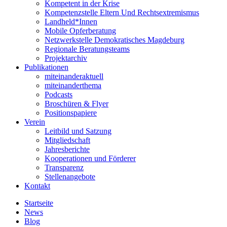
Kompetent in der Krise
Kompetenzstelle Eltern Und Rechtsextremismus
Landheld*Innen
Mobile Opferberatung
Netzwerkstelle Demokratisches Magdeburg
Regionale Beratungsteams
Projektarchiv
Publikationen
miteinanderaktuell
miteinanderthema
Podcasts
Broschüren & Flyer
Positionspapiere
Verein
Leitbild und Satzung
Mitgliedschaft
Jahresberichte
Kooperationen und Förderer
Transparenz
Stellenangebote
Kontakt
Startseite
News
Blog