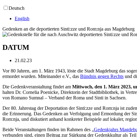
Deutsch
English
Gedenken an die deportierten Sinti:zze und Rom:nja aus Magdeburg
DATUM
21.02.23
Vor 80 Jahren, am 1. März 1943, löste die Stadt Magdeburg das sog
ermordet wurden. Miteinander e.V., das
Bündnis gegen Rechts
und d
Die Gedenkveranstaltung findet am
Mittwoch, den 1. März 2023, u
halten Dr. Cornelia Poenicke, Direktorin der Stadtbibliothek, in Ver
von Romano Sumnal – Verband der Roma und Sinti in Sachsen.
Der 80. Jahrestag der Deportation der Sinti:zze und Rom:nja ist zude
die Erinnerung. Das Gedenken an Verfolgung und Ermordung der Sinti
Rom:nja, und diskutiert anhand konkreter Beispiele auf lokaler, regio
Beide Veranstaltungen finden im Rahmen des „
Gedenkjahrs Magdeb
verbunden sind, einen Beitrag zur Stärkung der Gedenkkultur als Tei