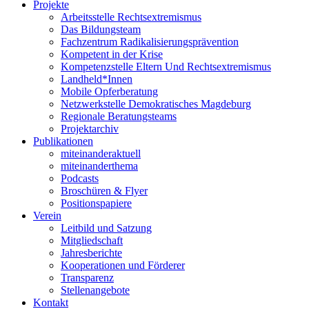
Projekte
Arbeitsstelle Rechtsextremismus
Das Bildungsteam
Fachzentrum Radikalisierungsprävention
Kompetent in der Krise
Kompetenzstelle Eltern Und Rechtsextremismus
Landheld*Innen
Mobile Opferberatung
Netzwerkstelle Demokratisches Magdeburg
Regionale Beratungsteams
Projektarchiv
Publikationen
miteinanderaktuell
miteinanderthema
Podcasts
Broschüren & Flyer
Positionspapiere
Verein
Leitbild und Satzung
Mitgliedschaft
Jahresberichte
Kooperationen und Förderer
Transparenz
Stellenangebote
Kontakt