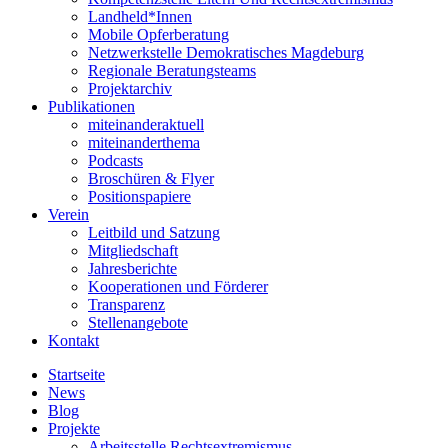
Landheld*Innen
Mobile Opferberatung
Netzwerkstelle Demokratisches Magdeburg
Regionale Beratungsteams
Projektarchiv
Publikationen
miteinanderaktuell
miteinanderthema
Podcasts
Broschüren & Flyer
Positionspapiere
Verein
Leitbild und Satzung
Mitgliedschaft
Jahresberichte
Kooperationen und Förderer
Transparenz
Stellenangebote
Kontakt
Startseite
News
Blog
Projekte
Arbeitsstelle Rechtsextremismus