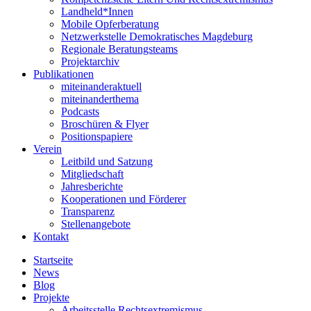
Landheld*Innen
Mobile Opferberatung
Netzwerkstelle Demokratisches Magdeburg
Regionale Beratungsteams
Projektarchiv
Publikationen
miteinanderaktuell
miteinanderthema
Podcasts
Broschüren & Flyer
Positionspapiere
Verein
Leitbild und Satzung
Mitgliedschaft
Jahresberichte
Kooperationen und Förderer
Transparenz
Stellenangebote
Kontakt
Startseite
News
Blog
Projekte
Arbeitsstelle Rechtsextremismus