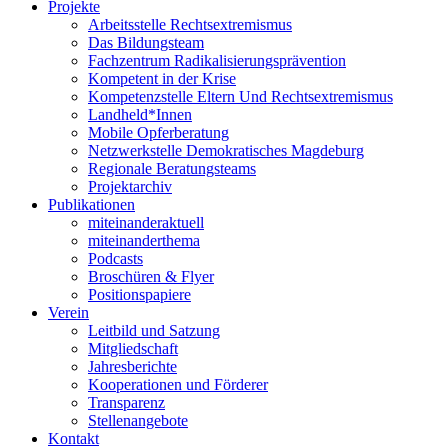
Projekte
Arbeitsstelle Rechtsextremismus
Das Bildungsteam
Fachzentrum Radikalisierungsprävention
Kompetent in der Krise
Kompetenzstelle Eltern Und Rechtsextremismus
Landheld*Innen
Mobile Opferberatung
Netzwerkstelle Demokratisches Magdeburg
Regionale Beratungsteams
Projektarchiv
Publikationen
miteinanderaktuell
miteinanderthema
Podcasts
Broschüren & Flyer
Positionspapiere
Verein
Leitbild und Satzung
Mitgliedschaft
Jahresberichte
Kooperationen und Förderer
Transparenz
Stellenangebote
Kontakt